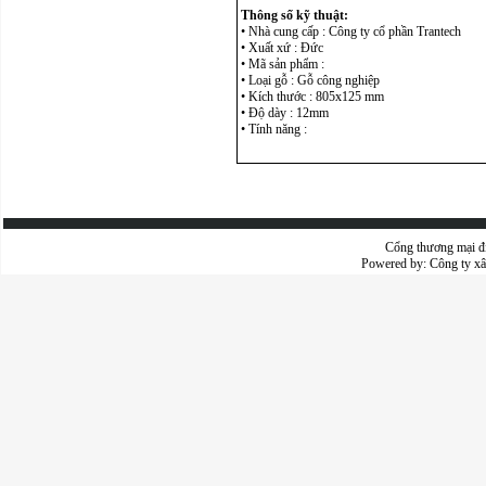
Thông số kỹ thuật:
• Nhà cung cấp : Công ty cổ phần Trantech
• Xuất xứ : Đức
• Mã sản phẩm :
• Loại gỗ : Gỗ công nghiệp
• Kích thước : 805x125 mm
• Độ dày : 12mm
• Tính năng :
Cổng thương mại đ
Powered by:
Công ty x