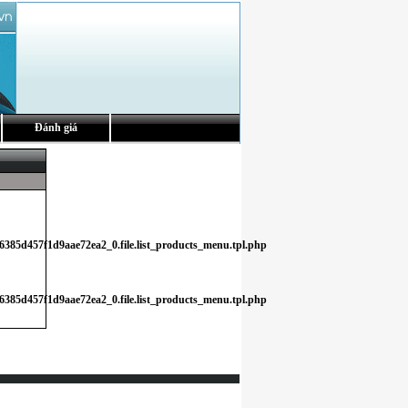
Đánh giá
6385d457f1d9aae72ea2_0.file.list_products_menu.tpl.php
6385d457f1d9aae72ea2_0.file.list_products_menu.tpl.php