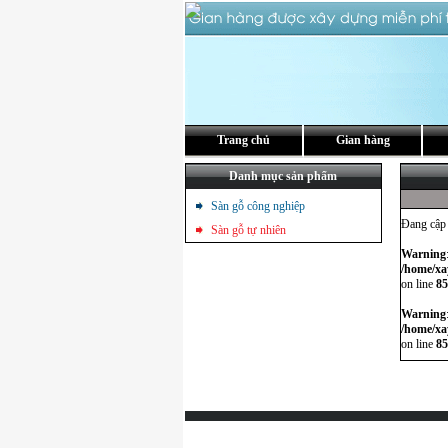
Trang chủ
Gian hàng
Danh mục sản phẩm
Sàn gỗ công nghiệp
Đang cập n
Sàn gỗ tự nhiên
Warning
/home/xa
on line
85
Warning
/home/xa
on line
85