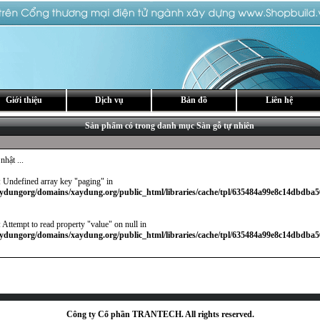
Giới thiệu
Dịch vụ
Bản đồ
Liên hệ
Sản phẩm có trong danh mục Sàn gỗ tự nhiên
hật ...
: Undefined array key "paging" in
ydungorg/domains/xaydung.org/public_html/libraries/cache/tpl/635484a99e8c14dbdba5
: Attempt to read property "value" on null in
ydungorg/domains/xaydung.org/public_html/libraries/cache/tpl/635484a99e8c14dbdba5
Công ty Cổ phần TRANTECH. All rights reserved.